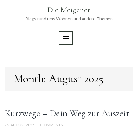
Skip
Die Meigener
to
content
Blogs rund ums Wohnen und andere Themen
TOGGLE NAVIGATION
Month:
August 2025
Kurzwego – Dein Weg zur Auszeit
26. AUGUST 2025
0 COMMENTS