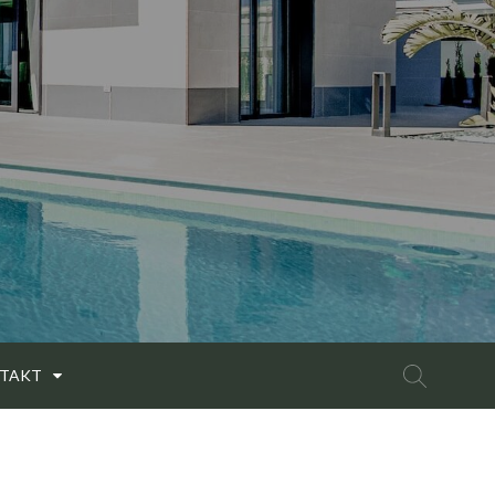
Search
TAKT
for: